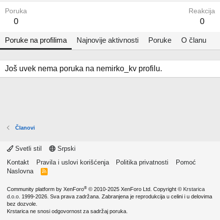
Poruka
Reakcija
0
0
Poruke na profilima
Najnovije aktivnosti
Poruke
O članu
Još uvek nema poruka na nemirko_kv profilu.
Članovi
Svetli stil
Srpski
Kontakt
Pravila i uslovi korišćenja
Politika privatnosti
Pomoć
Naslovna
R
S
S
®
Community platform by XenForo
© 2010-2025 XenForo Ltd.
Copyright ©
Krstarica
d.o.o.
1999-2026. Sva prava zadržana. Zabranjena je reprodukcija u celini i u delovima
bez dozvole.
Krstarica ne snosi odgovornost za sadržaj poruka.