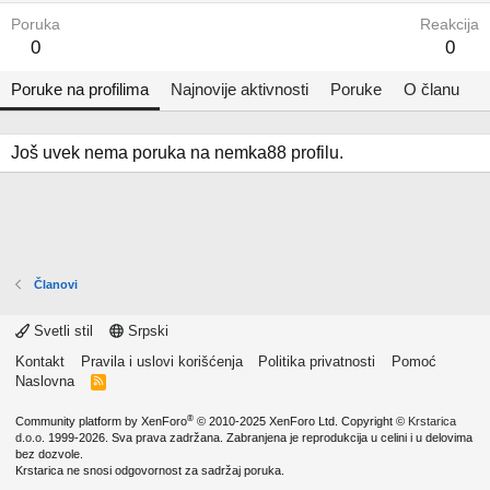
Poruka
Reakcija
0
0
Poruke na profilima
Najnovije aktivnosti
Poruke
O članu
Još uvek nema poruka na nemka88 profilu.
Članovi
Svetli stil
Srpski
Kontakt
Pravila i uslovi korišćenja
Politika privatnosti
Pomoć
Naslovna
R
S
S
®
Community platform by XenForo
© 2010-2025 XenForo Ltd.
Copyright ©
Krstarica
d.o.o.
1999-2026. Sva prava zadržana. Zabranjena je reprodukcija u celini i u delovima
bez dozvole.
Krstarica ne snosi odgovornost za sadržaj poruka.