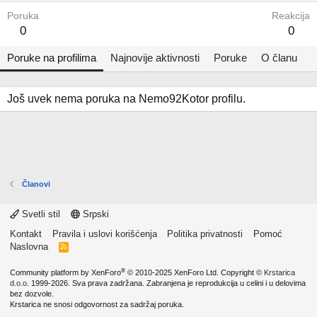
Poruka
Reakcija
0
0
Poruke na profilima
Najnovije aktivnosti
Poruke
O članu
Još uvek nema poruka na Nemo92Kotor profilu.
Članovi
Svetli stil
Srpski
Kontakt
Pravila i uslovi korišćenja
Politika privatnosti
Pomoć
Naslovna
R
S
S
®
Community platform by XenForo
© 2010-2025 XenForo Ltd.
Copyright ©
Krstarica
d.o.o.
1999-2026. Sva prava zadržana. Zabranjena je reprodukcija u celini i u delovima
bez dozvole.
Krstarica ne snosi odgovornost za sadržaj poruka.