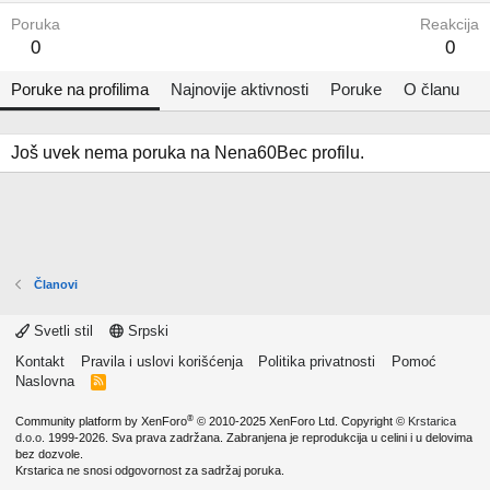
Poruka
Reakcija
0
0
Poruke na profilima
Najnovije aktivnosti
Poruke
O članu
Još uvek nema poruka na Nena60Bec profilu.
Članovi
Svetli stil
Srpski
Kontakt
Pravila i uslovi korišćenja
Politika privatnosti
Pomoć
Naslovna
R
S
S
®
Community platform by XenForo
© 2010-2025 XenForo Ltd.
Copyright ©
Krstarica
d.o.o.
1999-2026. Sva prava zadržana. Zabranjena je reprodukcija u celini i u delovima
bez dozvole.
Krstarica ne snosi odgovornost za sadržaj poruka.