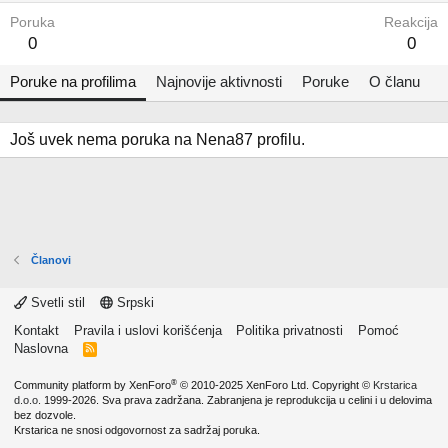
Poruka
Reakcija
0
0
Poruke na profilima
Najnovije aktivnosti
Poruke
O članu
Još uvek nema poruka na Nena87 profilu.
Članovi
Svetli stil
Srpski
Kontakt
Pravila i uslovi korišćenja
Politika privatnosti
Pomoć
Naslovna
R
S
S
®
Community platform by XenForo
© 2010-2025 XenForo Ltd.
Copyright ©
Krstarica
d.o.o.
1999-2026. Sva prava zadržana. Zabranjena je reprodukcija u celini i u delovima
bez dozvole.
Krstarica ne snosi odgovornost za sadržaj poruka.