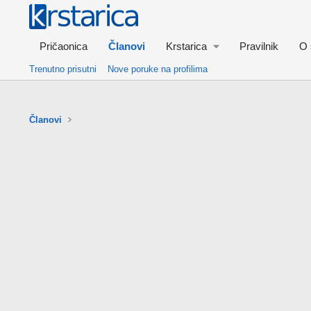
Pričaonica
Članovi
Krstarica
Pravilnik
O 
Trenutno prisutni
Nove poruke na profilima
Članovi