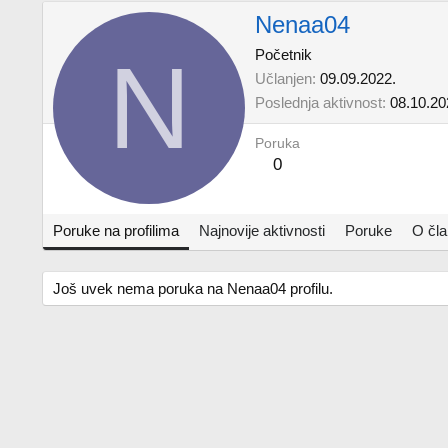
Nenaa04
N
Početnik
Učlanjen
09.09.2022.
Poslednja aktivnost
08.10.20
Poruka
0
Poruke na profilima
Najnovije aktivnosti
Poruke
O čl
Još uvek nema poruka na Nenaa04 profilu.