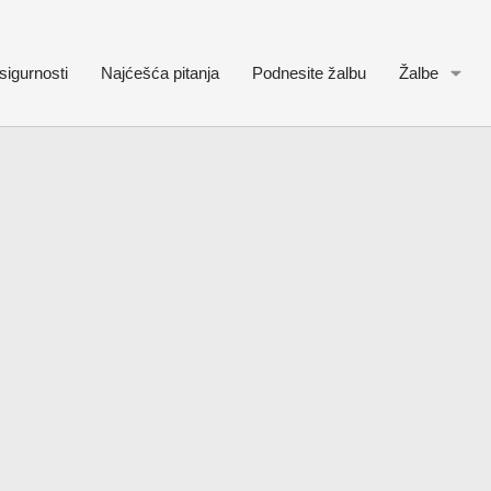
sigurnosti
Najćešća pitanja
Podnesite žalbu
Žalbe