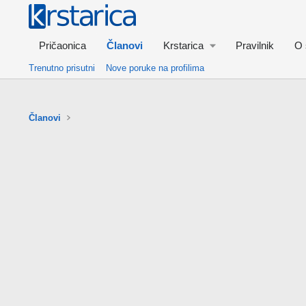
Pričaonica
Članovi
Krstarica
Pravilnik
O 
Trenutno prisutni
Nove poruke na profilima
Članovi