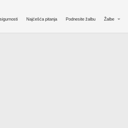
sigurnosti
Najćešća pitanja
Podnesite žalbu
Žalbe