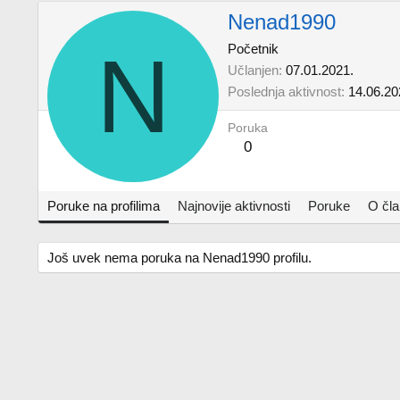
Nenad1990
N
Početnik
Učlanjen
07.01.2021.
Poslednja aktivnost
14.06.20
Poruka
0
Poruke na profilima
Najnovije aktivnosti
Poruke
O čl
Još uvek nema poruka na Nenad1990 profilu.