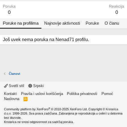
Poruka
Reakcija
0
0
Poruke na profilima
Najnovije aktivnosti
Poruke
O članu
Još uvek nema poruka na Nenad71 profilu.
Članovi
Svetli stil
Srpski
Kontakt
Pravila i uslovi korišćenja
Politika privatnosti
Pomoć
Naslovna
R
S
S
®
Community platform by XenForo
© 2010-2025 XenForo Ltd.
Copyright ©
Krstarica
d.o.o.
1999-2026. Sva prava zadržana. Zabranjena je reprodukcija u celini i u delovima
bez dozvole.
Krstarica ne snosi odgovornost za sadržaj poruka.