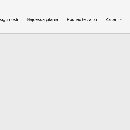
sigurnosti
Najćešća pitanja
Podnesite žalbu
Žalbe