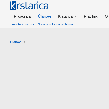
Pričaonica
Članovi
Krstarica
Pravilnik
O 
Trenutno prisutni
Nove poruke na profilima
Članovi