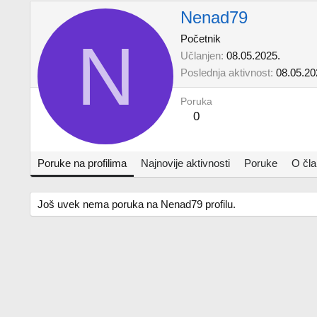
Nenad79
N
Početnik
Učlanjen
08.05.2025.
Poslednja aktivnost
08.05.20
Poruka
0
Poruke na profilima
Najnovije aktivnosti
Poruke
O čl
Još uvek nema poruka na Nenad79 profilu.