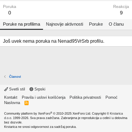
Poruka
Reakcija
0
9
Poruke na profilima
Najnovije aktivnosti
Poruke
O članu
Još uvek nema poruka na Nenad95VrSrb profilu.
Članovi
Svetli stil
Srpski
Kontakt
Pravila i uslovi korišćenja
Politika privatnosti
Pomoć
Naslovna
R
S
S
®
Community platform by XenForo
© 2010-2025 XenForo Ltd.
Copyright ©
Krstarica
d.o.o.
1999-2026. Sva prava zadržana. Zabranjena je reprodukcija u celini i u delovima
bez dozvole.
Krstarica ne snosi odgovornost za sadržaj poruka.