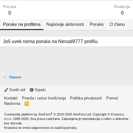
Poruka
Reakcija
0
0
Poruke na profilima
Najnovije aktivnosti
Poruke
O članu
Još uvek nema poruka na Nenad9777 profilu.
Članovi
Svetli stil
Srpski
Kontakt
Pravila i uslovi korišćenja
Politika privatnosti
Pomoć
Naslovna
R
S
S
®
Community platform by XenForo
© 2010-2025 XenForo Ltd.
Copyright ©
Krstarica
d.o.o.
1999-2026. Sva prava zadržana. Zabranjena je reprodukcija u celini i u delovima
bez dozvole.
Krstarica ne snosi odgovornost za sadržaj poruka.