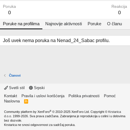
Poruka
Reakcija
0
0
Poruke na profilima
Najnovije aktivnosti
Poruke
O članu
Još uvek nema poruka na Nenad_24_Sabac profilu.
Članovi
Svetli stil
Srpski
Kontakt
Pravila i uslovi korišćenja
Politika privatnosti
Pomoć
Naslovna
R
S
S
®
Community platform by XenForo
© 2010-2025 XenForo Ltd.
Copyright ©
Krstarica
d.o.o.
1999-2026. Sva prava zadržana. Zabranjena je reprodukcija u celini i u delovima
bez dozvole.
Krstarica ne snosi odgovornost za sadržaj poruka.