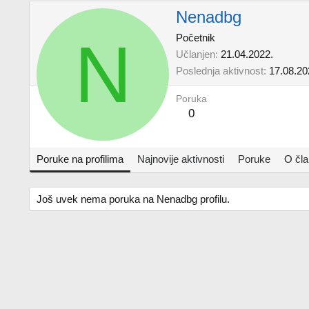
Nenadbg
N
Početnik
Učlanjen
21.04.2022.
Poslednja aktivnost
17.08.20
Poruka
0
Poruke na profilima
Najnovije aktivnosti
Poruke
O čl
Još uvek nema poruka na Nenadbg profilu.