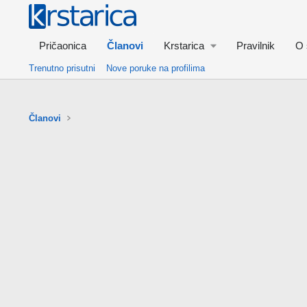
Pričaonica
Članovi
Krstarica
Pravilnik
O 
Trenutno prisutni
Nove poruke na profilima
Članovi