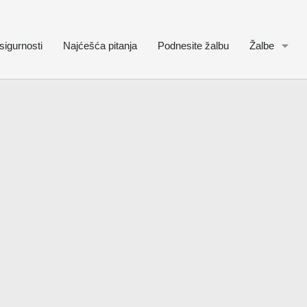
sigurnosti
Najćešća pitanja
Podnesite žalbu
Žalbe