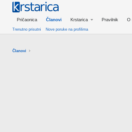
Pričaonica
Članovi
Krstarica
Pravilnik
O 
Trenutno prisutni
Nove poruke na profilima
Članovi