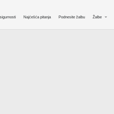
sigurnosti
Najćešća pitanja
Podnesite žalbu
Žalbe