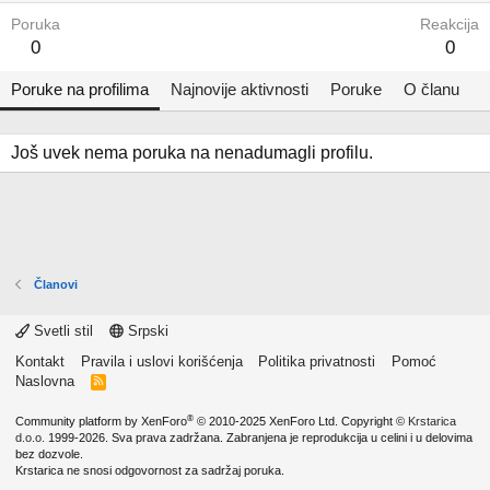
Poruka
Reakcija
0
0
Poruke na profilima
Najnovije aktivnosti
Poruke
O članu
Još uvek nema poruka na nenadumagli profilu.
Članovi
Svetli stil
Srpski
Kontakt
Pravila i uslovi korišćenja
Politika privatnosti
Pomoć
Naslovna
R
S
S
®
Community platform by XenForo
© 2010-2025 XenForo Ltd.
Copyright ©
Krstarica
d.o.o.
1999-2026. Sva prava zadržana. Zabranjena je reprodukcija u celini i u delovima
bez dozvole.
Krstarica ne snosi odgovornost za sadržaj poruka.