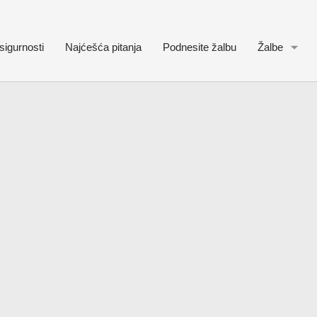
sigurnosti
Najćešća pitanja
Podnesite žalbu
Žalbe