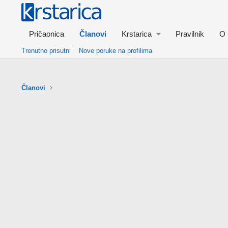
Pričaonica
Članovi
Krstarica
Pravilnik
O 
Trenutno prisutni
Nove poruke na profilima
Članovi