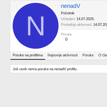
nenadV
N
Početnik
Učlanjen
14.07.2025.
Poslednja aktivnost
14.07.20
Poruka
0
Poruke na profilima
Najnovije aktivnosti
Poruke
O čl
Još uvek nema poruka na nenadV profilu.