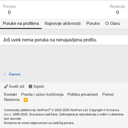
Poruka
Reakcija
0
0
Poruke na profilima
Najnovije aktivnosti
Poruke
O članu
Još uvek nema poruka na nenajavljena profilu.
Članovi
Svetli stil
Srpski
Kontakt
Pravila i uslovi korišćenja
Politika privatnosti
Pomoć
Naslovna
R
S
S
®
Community platform by XenForo
© 2010-2025 XenForo Ltd.
Copyright ©
Krstarica
d.o.o.
1999-2026. Sva prava zadržana. Zabranjena je reprodukcija u celini i u delovima
bez dozvole.
Krstarica ne snosi odgovornost za sadržaj poruka.