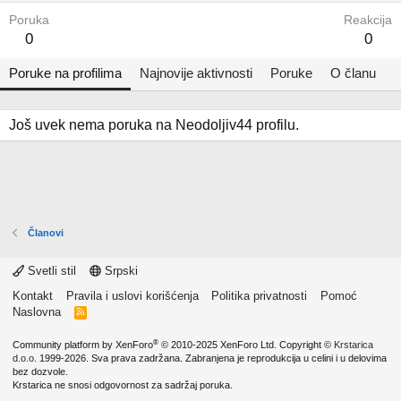
Poruka
Reakcija
0
0
Poruke na profilima
Najnovije aktivnosti
Poruke
O članu
Još uvek nema poruka na Neodoljiv44 profilu.
Članovi
Svetli stil
Srpski
Kontakt
Pravila i uslovi korišćenja
Politika privatnosti
Pomoć
Naslovna
R
S
S
®
Community platform by XenForo
© 2010-2025 XenForo Ltd.
Copyright ©
Krstarica
d.o.o.
1999-2026. Sva prava zadržana. Zabranjena je reprodukcija u celini i u delovima
bez dozvole.
Krstarica ne snosi odgovornost za sadržaj poruka.