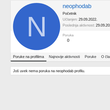
neophodab
N
Početnik
Učlanjen
29.09.2022.
Poslednja aktivnost
29.09.20
Poruka
0
Poruke na profilima
Najnovije aktivnosti
Poruke
O čl
Još uvek nema poruka na neophodab profilu.