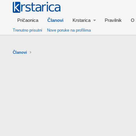
Pričaonica
Članovi
Krstarica
Pravilnik
O 
Trenutno prisutni
Nove poruke na profilima
Članovi