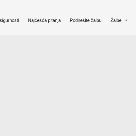
sigurnosti
Najćešća pitanja
Podnesite žalbu
Žalbe