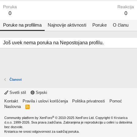
Poruka
Reakcija
0
0
Poruke na profilima
Najnovije aktivnosti
Poruke
O članu
Još uvek nema poruka na Nepostojana profilu.
Članovi
Svetli stil
Srpski
Kontakt
Pravila i uslovi korišćenja
Politika privatnosti
Pomoć
Naslovna
R
S
S
®
Community platform by XenForo
© 2010-2025 XenForo Ltd.
Copyright ©
Krstarica
d.o.o.
1999-2026. Sva prava zadržana. Zabranjena je reprodukcija u celini i u delovima
bez dozvole.
Krstarica ne snosi odgovornost za sadržaj poruka.