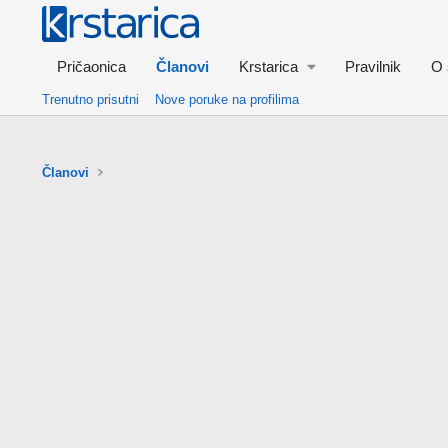
Pričaonica
Članovi
Krstarica
Pravilnik
O 
Trenutno prisutni
Nove poruke na profilima
Članovi