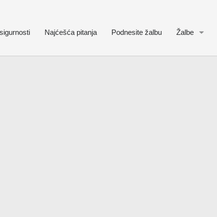
sigurnosti
Najćešća pitanja
Podnesite žalbu
Žalbe