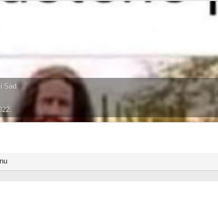
i Sad
022.
anu