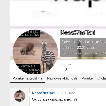
Nesa87nsTaxi
Početnik
·
39
·
Lokacija:
Nov
Učlanjen
23.06.2022.
Poslednja aktivnost
02.09.2
Poruka
0
Poruke na profilima
Najnovije aktivnosti
Poruke
O čl
Nesa87nsTaxi
13.07.2022.
Ok cura za upoznavanje....??