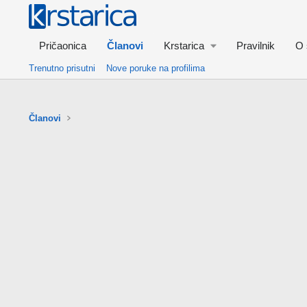
Pričaonica
Članovi
Krstarica
Pravilnik
O 
Trenutno prisutni
Nove poruke na profilima
Članovi