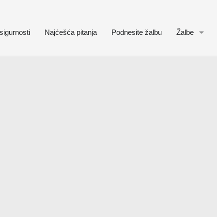
sigurnosti
Najćešća pitanja
Podnesite žalbu
Žalbe