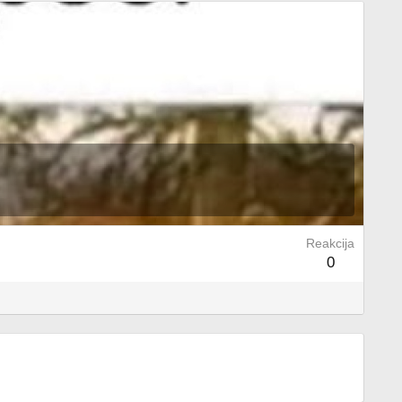
Reakcija
0