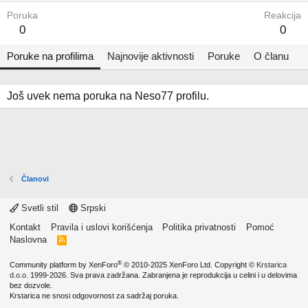
Poruka
Reakcija
0
0
Poruke na profilima
Najnovije aktivnosti
Poruke
O članu
Još uvek nema poruka na Neso77 profilu.
Članovi
Svetli stil
Srpski
Kontakt
Pravila i uslovi korišćenja
Politika privatnosti
Pomoć
Naslovna
R
S
S
®
Community platform by XenForo
© 2010-2025 XenForo Ltd.
Copyright ©
Krstarica
d.o.o.
1999-2026. Sva prava zadržana. Zabranjena je reprodukcija u celini i u delovima
bez dozvole.
Krstarica ne snosi odgovornost za sadržaj poruka.