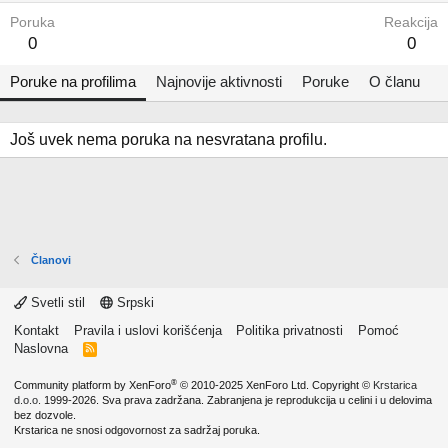
Poruka
Reakcija
0
0
Poruke na profilima
Najnovije aktivnosti
Poruke
O članu
Još uvek nema poruka na nesvratana profilu.
Članovi
Svetli stil
Srpski
Kontakt
Pravila i uslovi korišćenja
Politika privatnosti
Pomoć
Naslovna
R
S
S
®
Community platform by XenForo
© 2010-2025 XenForo Ltd.
Copyright ©
Krstarica
d.o.o.
1999-2026. Sva prava zadržana. Zabranjena je reprodukcija u celini i u delovima
bez dozvole.
Krstarica ne snosi odgovornost za sadržaj poruka.