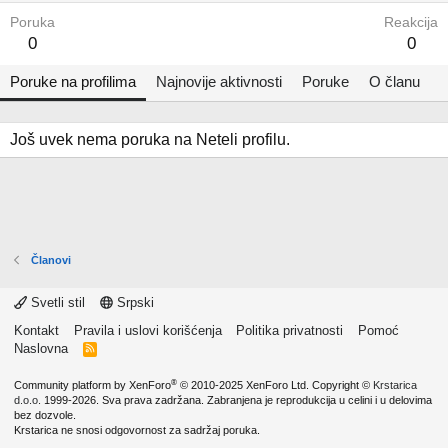
Poruka
Reakcija
0
0
Poruke na profilima
Najnovije aktivnosti
Poruke
O članu
Još uvek nema poruka na Neteli profilu.
Članovi
Svetli stil
Srpski
Kontakt
Pravila i uslovi korišćenja
Politika privatnosti
Pomoć
Naslovna
R
S
S
®
Community platform by XenForo
© 2010-2025 XenForo Ltd.
Copyright ©
Krstarica
d.o.o.
1999-2026. Sva prava zadržana. Zabranjena je reprodukcija u celini i u delovima
bez dozvole.
Krstarica ne snosi odgovornost za sadržaj poruka.