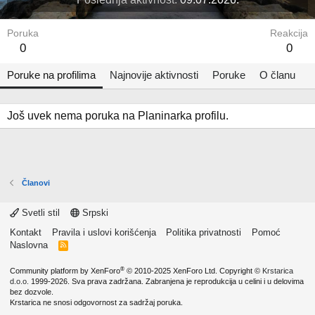
Poruka
Reakcija
0
0
Poruke na profilima
Najnovije aktivnosti
Poruke
O članu
Još uvek nema poruka na Planinarka profilu.
Članovi
Svetli stil
Srpski
Kontakt
Pravila i uslovi korišćenja
Politika privatnosti
Pomoć
Naslovna
R
S
S
®
Community platform by XenForo
© 2010-2025 XenForo Ltd.
Copyright ©
Krstarica
d.o.o.
1999-2026. Sva prava zadržana. Zabranjena je reprodukcija u celini i u delovima
bez dozvole.
Krstarica ne snosi odgovornost za sadržaj poruka.