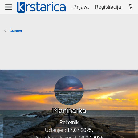
Prijava
Registracija
Članovi
Planinarka
Početnik
Učlanjen
17.07.2025.
Poslednja aktivnost
09.07.2026.