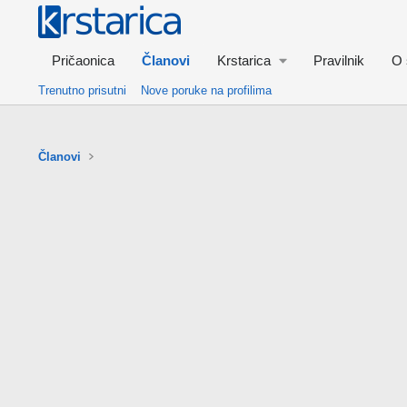
Pričaonica
Članovi
Krstarica
Pravilnik
O 
Trenutno prisutni
Nove poruke na profilima
Članovi