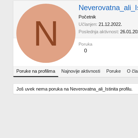
Neverovatna_ali_Is
N
Početnik
Učlanjen
21.12.2022.
Poslednja aktivnost
26.01.20
Poruka
0
Poruke na profilima
Najnovije aktivnosti
Poruke
O čl
Još uvek nema poruka na Neverovatna_ali_Istinita profilu.