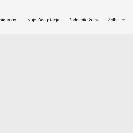
sigurnosti
Najćešća pitanja
Podnesite žalbu
Žalbe