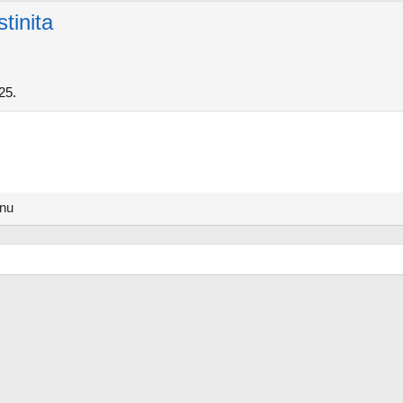
tinita
25.
anu