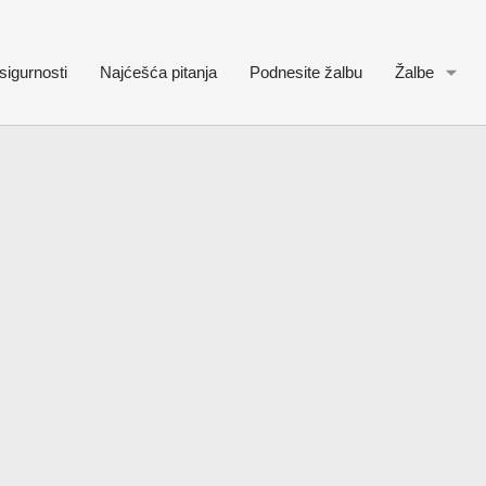
sigurnosti
Najćešća pitanja
Podnesite žalbu
Žalbe