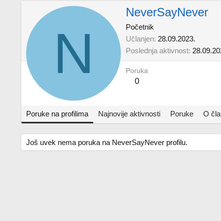
NeverSayNever
N
Početnik
Učlanjen
28.09.2023.
Poslednja aktivnost
28.09.20
Poruka
0
Poruke na profilima
Najnovije aktivnosti
Poruke
O čl
Još uvek nema poruka na NeverSayNever profilu.