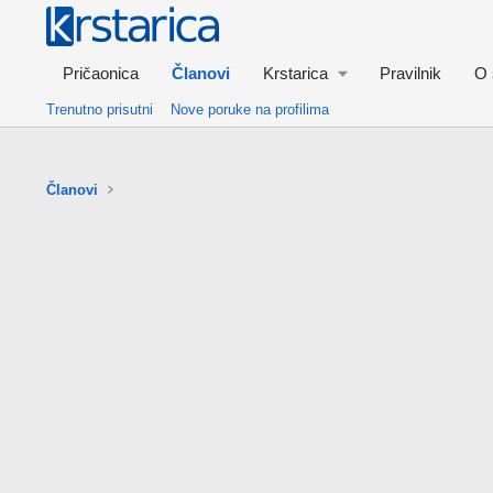
Pričaonica
Članovi
Krstarica
Pravilnik
O 
Trenutno prisutni
Nove poruke na profilima
Članovi