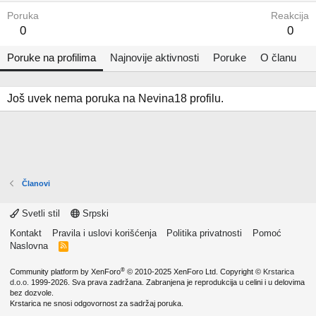
Poruka
Reakcija
0
0
Poruke na profilima
Najnovije aktivnosti
Poruke
O članu
Još uvek nema poruka na Nevina18 profilu.
Članovi
Svetli stil
Srpski
Kontakt
Pravila i uslovi korišćenja
Politika privatnosti
Pomoć
Naslovna
R
S
S
®
Community platform by XenForo
© 2010-2025 XenForo Ltd.
Copyright ©
Krstarica
d.o.o.
1999-2026. Sva prava zadržana. Zabranjena je reprodukcija u celini i u delovima
bez dozvole.
Krstarica ne snosi odgovornost za sadržaj poruka.