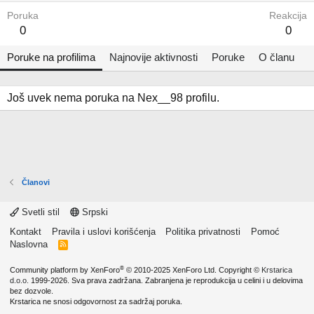
Poruka
Reakcija
0
0
Poruke na profilima
Najnovije aktivnosti
Poruke
O članu
Još uvek nema poruka na Nex__98 profilu.
Članovi
Svetli stil
Srpski
Kontakt
Pravila i uslovi korišćenja
Politika privatnosti
Pomoć
Naslovna
R
S
S
®
Community platform by XenForo
© 2010-2025 XenForo Ltd.
Copyright ©
Krstarica
d.o.o.
1999-2026. Sva prava zadržana. Zabranjena je reprodukcija u celini i u delovima
bez dozvole.
Krstarica ne snosi odgovornost za sadržaj poruka.