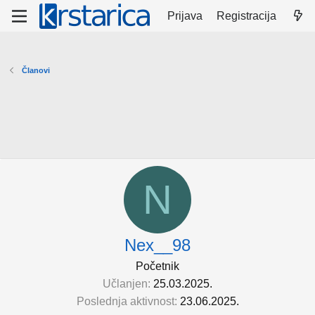
Prijava
Registracija
Članovi
N
Nex__98
Početnik
Učlanjen
25.03.2025.
Poslednja aktivnost
23.06.2025.