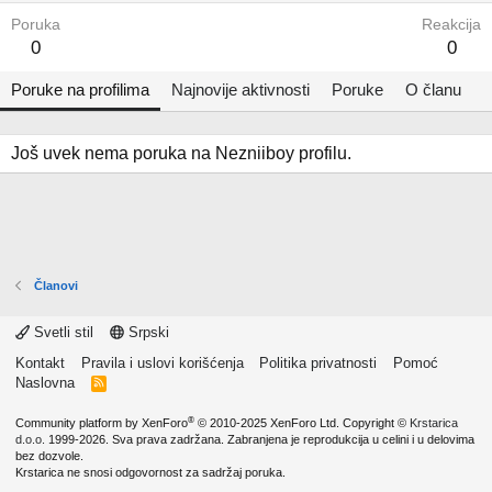
Poruka
Reakcija
0
0
Poruke na profilima
Najnovije aktivnosti
Poruke
O članu
Još uvek nema poruka na Nezniiboy profilu.
Članovi
Svetli stil
Srpski
Kontakt
Pravila i uslovi korišćenja
Politika privatnosti
Pomoć
Naslovna
R
S
S
®
Community platform by XenForo
© 2010-2025 XenForo Ltd.
Copyright ©
Krstarica
d.o.o.
1999-2026. Sva prava zadržana. Zabranjena je reprodukcija u celini i u delovima
bez dozvole.
Krstarica ne snosi odgovornost za sadržaj poruka.