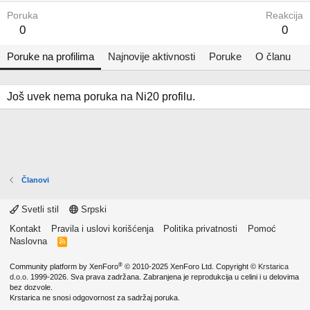
Poruka
Reakcija
0
0
Poruke na profilima
Najnovije aktivnosti
Poruke
O članu
Još uvek nema poruka na Ni20 profilu.
Članovi
Svetli stil
Srpski
Kontakt
Pravila i uslovi korišćenja
Politika privatnosti
Pomoć
Naslovna
R
S
S
®
Community platform by XenForo
© 2010-2025 XenForo Ltd.
Copyright ©
Krstarica
d.o.o.
1999-2026. Sva prava zadržana. Zabranjena je reprodukcija u celini i u delovima
bez dozvole.
Krstarica ne snosi odgovornost za sadržaj poruka.