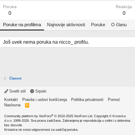
Poruka
Reakcija
0
0
Poruke na profilima
Najnovije aktivnosti
Poruke
O članu
Još uvek nema poruka na nicco_ profilu.
Članovi
Svetli stil
Srpski
Kontakt
Pravila i uslovi korišćenja
Politika privatnosti
Pomoć
Naslovna
R
S
S
®
Community platform by XenForo
© 2010-2025 XenForo Ltd.
Copyright ©
Krstarica
d.o.o.
1999-2026. Sva prava zadržana. Zabranjena je reprodukcija u celini i u delovima
bez dozvole.
Krstarica ne snosi odgovornost za sadržaj poruka.