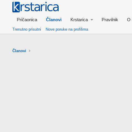
Pričaonica
Članovi
Krstarica
Pravilnik
O 
Trenutno prisutni
Nove poruke na profilima
Članovi