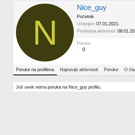
Nice_guy
N
Početnik
Učlanjen
07.01.2021.
Poslednja aktivnost
08.01.20
Poruka
0
Poruke na profilima
Najnovije aktivnosti
Poruke
O čl
Još uvek nema poruka na Nice_guy profilu.