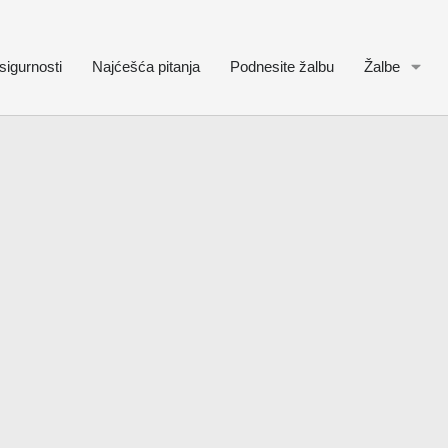
sigurnosti
Najćešća pitanja
Podnesite žalbu
Žalbe