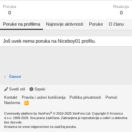
Poruka
Reakcija
0
0
Poruke na profilima
Najnovije aktivnosti
Poruke
O članu
Još uvek nema poruka na Niceboy01 profilu.
Članovi
Svetli stil
Srpski
Kontakt
Pravila i uslovi korišćenja
Politika privatnosti
Pomoć
Naslovna
R
S
S
®
Community platform by XenForo
© 2010-2025 XenForo Ltd.
Copyright ©
Krstarica
d.o.o.
1999-2026. Sva prava zadržana. Zabranjena je reprodukcija u celini i u delovima
bez dozvole.
Krstarica ne snosi odgovornost za sadržaj poruka.