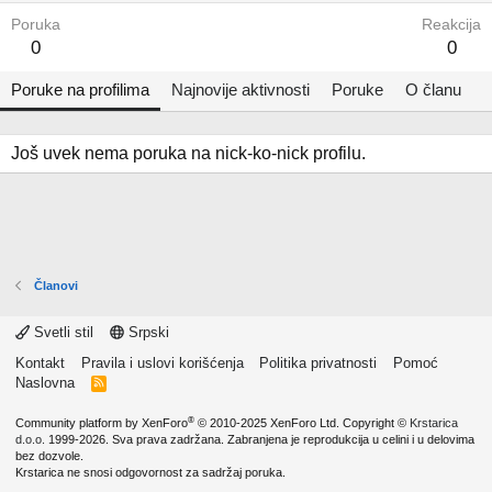
Poruka
Reakcija
0
0
Poruke na profilima
Najnovije aktivnosti
Poruke
O članu
Još uvek nema poruka na nick-ko-nick profilu.
Članovi
Svetli stil
Srpski
Kontakt
Pravila i uslovi korišćenja
Politika privatnosti
Pomoć
Naslovna
R
S
S
®
Community platform by XenForo
© 2010-2025 XenForo Ltd.
Copyright ©
Krstarica
d.o.o.
1999-2026. Sva prava zadržana. Zabranjena je reprodukcija u celini i u delovima
bez dozvole.
Krstarica ne snosi odgovornost za sadržaj poruka.