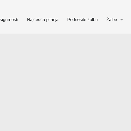
sigurnosti
Najćešća pitanja
Podnesite žalbu
Žalbe