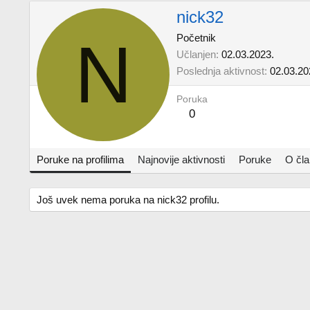
nick32
N
Početnik
Učlanjen
02.03.2023.
Poslednja aktivnost
02.03.20
Poruka
0
Poruke na profilima
Najnovije aktivnosti
Poruke
O čl
Još uvek nema poruka na nick32 profilu.