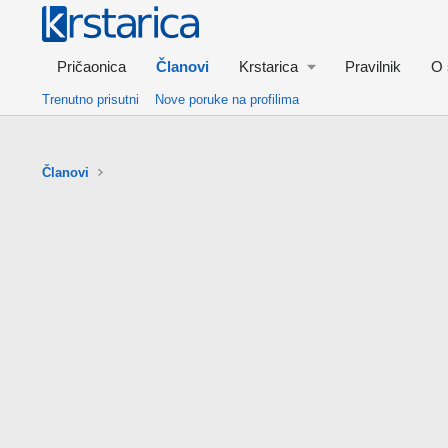
Pričaonica
Članovi
Krstarica
Pravilnik
O 
Trenutno prisutni
Nove poruke na profilima
Članovi