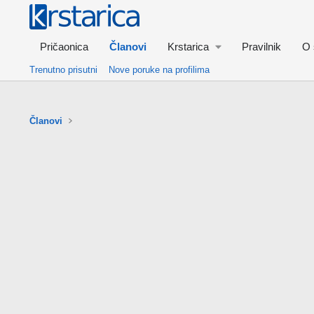
Pričaonica
Članovi
Krstarica
Pravilnik
O 
Trenutno prisutni
Nove poruke na profilima
Članovi