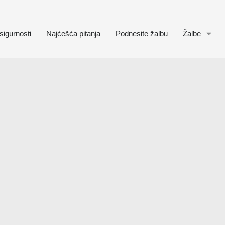
sigurnosti
Najćešća pitanja
Podnesite žalbu
Žalbe