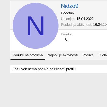
Nidzo9
N
Početnik
Učlanjen
15.04.2022.
Poslednja aktivnost
16.04.20
Poruka
0
Poruke na profilima
Najnovije aktivnosti
Poruke
O čl
Još uvek nema poruka na Nidzo9 profilu.