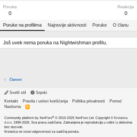
Poruka
Reakcija
0
0
Poruke na profilima
Najnovije aktivnosti
Poruke
O članu
Još uvek nema poruka na Nightwishman profilu.
Članovi
Svetli stil
Srpski
Kontakt
Pravila i uslovi korišćenja
Politika privatnosti
Pomoć
Naslovna
R
S
S
®
Community platform by XenForo
© 2010-2025 XenForo Ltd.
Copyright ©
Krstarica
d.o.o.
1999-2026. Sva prava zadržana. Zabranjena je reprodukcija u celini i u delovima
bez dozvole.
Krstarica ne snosi odgovornost za sadržaj poruka.