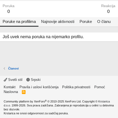
Poruka
Reakcija
0
0
Poruke na profilima
Najnovije aktivnosti
Poruke
O članu
Još uvek nema poruka na nijemarko profilu.
Članovi
Svetli stil
Srpski
Kontakt
Pravila i uslovi korišćenja
Politika privatnosti
Pomoć
Naslovna
R
S
S
®
Community platform by XenForo
© 2010-2025 XenForo Ltd.
Copyright ©
Krstarica
d.o.o.
1999-2026. Sva prava zadržana. Zabranjena je reprodukcija u celini i u delovima
bez dozvole.
Krstarica ne snosi odgovornost za sadržaj poruka.