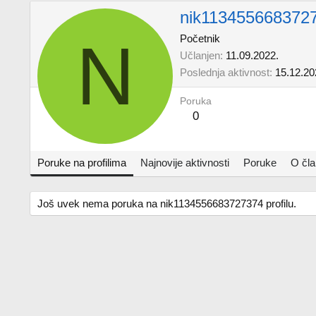
nik113455668372
N
Početnik
Učlanjen
11.09.2022.
Poslednja aktivnost
15.12.20
Poruka
0
Poruke na profilima
Najnovije aktivnosti
Poruke
O čl
Još uvek nema poruka na nik1134556683727374 profilu.