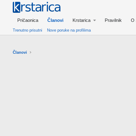
Pričaonica
Članovi
Krstarica
Pravilnik
O 
Trenutno prisutni
Nove poruke na profilima
Članovi