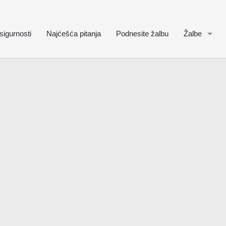
sigurnosti
Najćešća pitanja
Podnesite žalbu
Žalbe