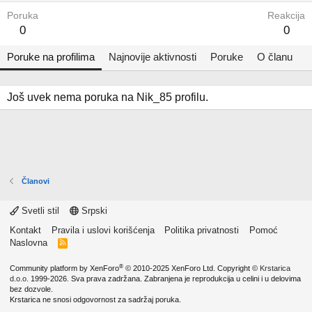
Poruka
Reakcija
0
0
Poruke na profilima
Najnovije aktivnosti
Poruke
O članu
Još uvek nema poruka na Nik_85 profilu.
Članovi
Svetli stil
Srpski
Kontakt
Pravila i uslovi korišćenja
Politika privatnosti
Pomoć
Naslovna
R
S
S
®
Community platform by XenForo
© 2010-2025 XenForo Ltd.
Copyright ©
Krstarica
d.o.o.
1999-2026. Sva prava zadržana. Zabranjena je reprodukcija u celini i u delovima
bez dozvole.
Krstarica ne snosi odgovornost za sadržaj poruka.