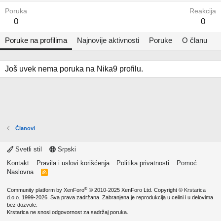
Poruka
Reakcija
0
0
Poruke na profilima
Najnovije aktivnosti
Poruke
O članu
Još uvek nema poruka na Nika9 profilu.
Članovi
Svetli stil
Srpski
Kontakt
Pravila i uslovi korišćenja
Politika privatnosti
Pomoć
Naslovna
R
S
S
®
Community platform by XenForo
© 2010-2025 XenForo Ltd.
Copyright ©
Krstarica
d.o.o.
1999-2026. Sva prava zadržana. Zabranjena je reprodukcija u celini i u delovima
bez dozvole.
Krstarica ne snosi odgovornost za sadržaj poruka.