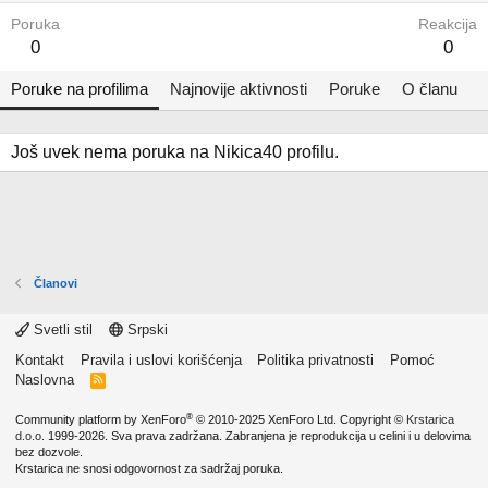
Poruka
Reakcija
0
0
Poruke na profilima
Najnovije aktivnosti
Poruke
O članu
Još uvek nema poruka na Nikica40 profilu.
Članovi
Svetli stil
Srpski
Kontakt
Pravila i uslovi korišćenja
Politika privatnosti
Pomoć
Naslovna
R
S
S
®
Community platform by XenForo
© 2010-2025 XenForo Ltd.
Copyright ©
Krstarica
d.o.o.
1999-2026. Sva prava zadržana. Zabranjena je reprodukcija u celini i u delovima
bez dozvole.
Krstarica ne snosi odgovornost za sadržaj poruka.