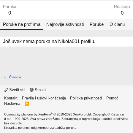
Poruka
Reakcija
0
0
Poruke na profilima
Najnovije aktivnosti
Poruke
O članu
Još uvek nema poruka na Nikola001 profilu.
Članovi
Svetli stil
Srpski
Kontakt
Pravila i uslovi korišćenja
Politika privatnosti
Pomoć
Naslovna
R
S
S
®
Community platform by XenForo
© 2010-2025 XenForo Ltd.
Copyright ©
Krstarica
d.o.o.
1999-2026. Sva prava zadržana. Zabranjena je reprodukcija u celini i u delovima
bez dozvole.
Krstarica ne snosi odgovornost za sadržaj poruka.