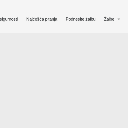
sigurnosti
Najćešća pitanja
Podnesite žalbu
Žalbe