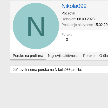
Nikola099
N
Početnik
Učlanjen
08.03.2023.
Poslednja aktivnost
15.02.20
Poruka
0
Poruke na profilima
Najnovije aktivnosti
Poruke
O čl
Još uvek nema poruka na Nikola099 profilu.