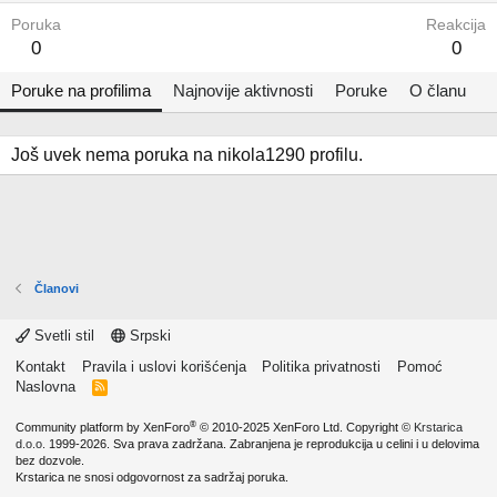
Poruka
Reakcija
0
0
Poruke na profilima
Najnovije aktivnosti
Poruke
O članu
Još uvek nema poruka na nikola1290 profilu.
Članovi
Svetli stil
Srpski
Kontakt
Pravila i uslovi korišćenja
Politika privatnosti
Pomoć
Naslovna
R
S
S
®
Community platform by XenForo
© 2010-2025 XenForo Ltd.
Copyright ©
Krstarica
d.o.o.
1999-2026. Sva prava zadržana. Zabranjena je reprodukcija u celini i u delovima
bez dozvole.
Krstarica ne snosi odgovornost za sadržaj poruka.