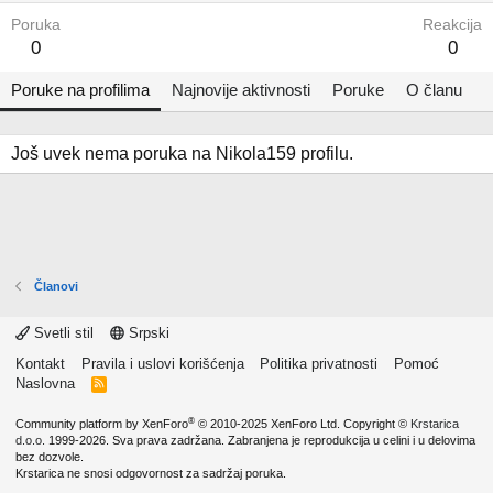
Poruka
Reakcija
0
0
Poruke na profilima
Najnovije aktivnosti
Poruke
O članu
Još uvek nema poruka na Nikola159 profilu.
Članovi
Svetli stil
Srpski
Kontakt
Pravila i uslovi korišćenja
Politika privatnosti
Pomoć
Naslovna
R
S
S
®
Community platform by XenForo
© 2010-2025 XenForo Ltd.
Copyright ©
Krstarica
d.o.o.
1999-2026. Sva prava zadržana. Zabranjena je reprodukcija u celini i u delovima
bez dozvole.
Krstarica ne snosi odgovornost za sadržaj poruka.