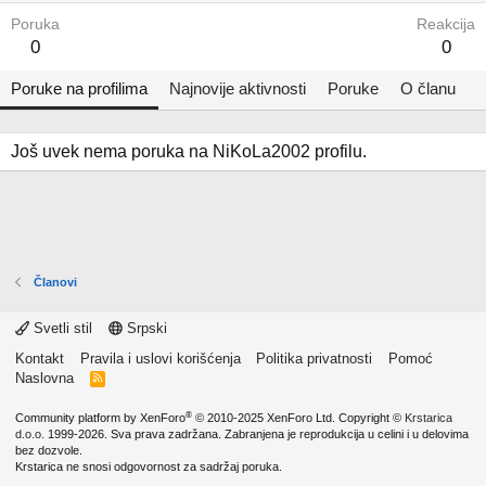
Poruka
Reakcija
0
0
Poruke na profilima
Najnovije aktivnosti
Poruke
O članu
Još uvek nema poruka na NiKoLa2002 profilu.
Članovi
Svetli stil
Srpski
Kontakt
Pravila i uslovi korišćenja
Politika privatnosti
Pomoć
Naslovna
R
S
S
®
Community platform by XenForo
© 2010-2025 XenForo Ltd.
Copyright ©
Krstarica
d.o.o.
1999-2026. Sva prava zadržana. Zabranjena je reprodukcija u celini i u delovima
bez dozvole.
Krstarica ne snosi odgovornost za sadržaj poruka.