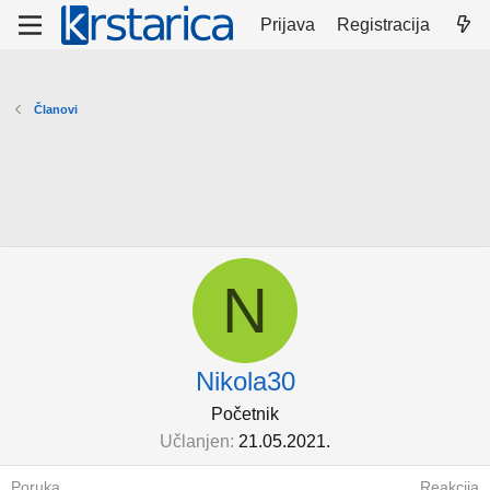
Prijava
Registracija
Članovi
N
Nikola30
Početnik
Učlanjen
21.05.2021.
Poruka
Reakcija