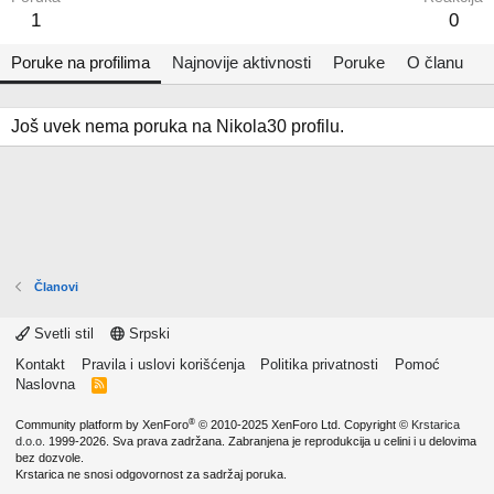
1
0
Poruke na profilima
Najnovije aktivnosti
Poruke
O članu
Još uvek nema poruka na Nikola30 profilu.
Članovi
Svetli stil
Srpski
Kontakt
Pravila i uslovi korišćenja
Politika privatnosti
Pomoć
Naslovna
R
S
S
®
Community platform by XenForo
© 2010-2025 XenForo Ltd.
Copyright ©
Krstarica
d.o.o.
1999-2026. Sva prava zadržana. Zabranjena je reprodukcija u celini i u delovima
bez dozvole.
Krstarica ne snosi odgovornost za sadržaj poruka.